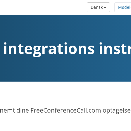
Dansk
Mødel
 integrations inst
emt dine FreeConferenceCall.com optagelser 