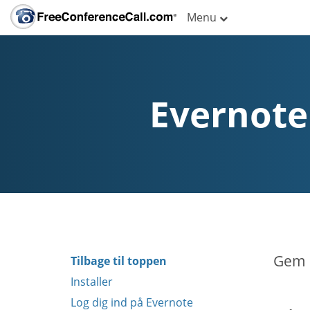
Menu
Evernote
Gem n
Tilbage til toppen
Installer
Log dig ind på Evernote