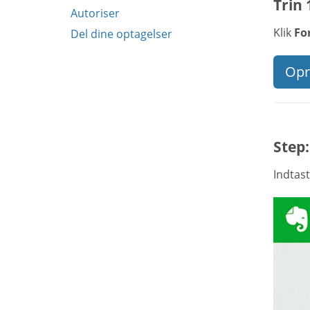
Trin 
Autoriser
Klik
Fo
Del dine optagelser
Opre
Step:
Indtas