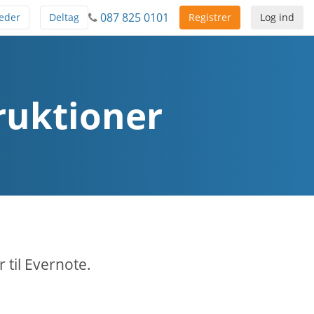
087 825 0101
eder
Deltag
Registrer
Log ind
ruktioner
til Evernote.