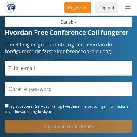
Registrer
Log ind
Slå
nav
Dansk
til/f
Hvordan Free Conference Call fungerer
Tilmeld dig en gratis konto, og lær, hvordan du
konfigurerer dit første konferenceopkald i dag.
Jeg accepterer
Servicevilkår
og hvordan mine personlige informationer
bliver indsamlet og beskyttet.
Opret min Gratis Konto