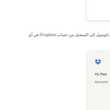
حدد المجلد المفضل لك عبر Dropbox، وانقر على حفظ مرة أخرى. يمكنك الآن الوصول إلى التسجيل من حساب Dropbox في أي