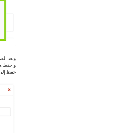
وبعد ال
واحفظ هذا الملف على Dropbox. في حالة الت
حفظ إلى opbox