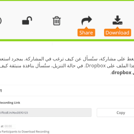
ضغط على مشاركة، ستُسأل عن كيف ترغب في المشاركة. بمجرد استع
نزيل، ستُسأل بنافذة منبثقة كيف ترغب في التنزيل. للحفظ إلى Dropbox، اضغط
dr
.