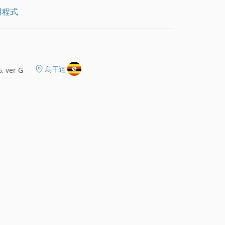
用程式
烏干達
, ver G