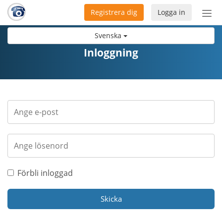
Registrera dig
Logga in
Öpp
men
Svenska
Inloggning
Förbli inloggad
Skicka