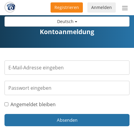
Registrieren
Anmelden
Nav
ein-
Deutsch
Kontoanmeldung
Angemeldet bleiben
Absenden