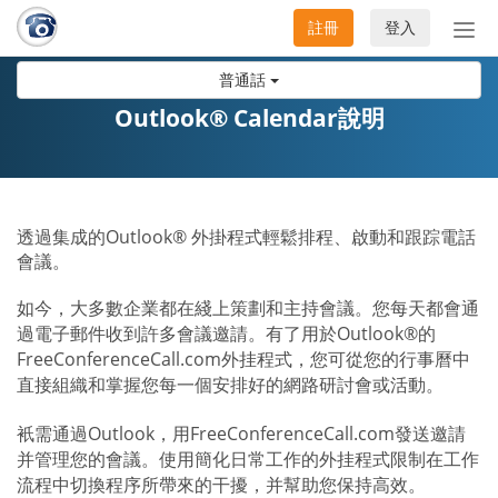
註冊
登入
切
換
普通話
導
航
Outlook® Calendar說明
透過集成的Outlook® 外掛程式輕鬆排程、啟動和跟踪電話
會議。
如今，大多數企業都在綫上策劃和主持會議。您每天都會通
過電子郵件收到許多會議邀請。有了用於Outlook®的
FreeConferenceCall.com外挂程式，您可從您的行事曆中
直接組織和掌握您每一個安排好的網路研討會或活動。
衹需通過Outlook，用FreeConferenceCall.com發送邀請
并管理您的會議。使用簡化日常工作的外挂程式限制在工作
流程中切換程序所帶來的干擾，并幫助您保持高效。