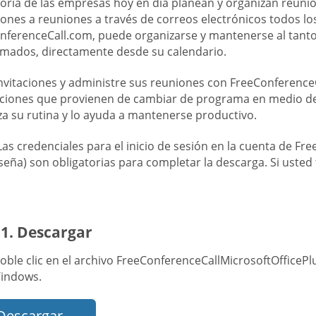
oría de las empresas hoy en día planean y organizan reunio
iones a reuniones a través de correos electrónicos todos l
nferenceCall.com, puede organizarse y mantenerse al tant
mados, directamente desde su calendario.
invitaciones y administre sus reuniones con FreeConferenceC
cciones que provienen de cambiar de programa en medio de 
za su rutina y lo ayuda a mantenerse productivo.
Las credenciales para el inicio de sesión en la cuenta de F
seña) son obligatorias para completar la descarga. Si usted
 1. Descargar
ble clic en el archivo FreeConferenceCallMicrosoftOfficePl
indows.
Descargar