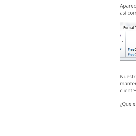
Aparece
así co
Nuestr
manten
cliente
¿Qué e