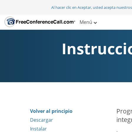
Al hacer clic en Aceptar, usted acepta nuestro
Menú
Instrucc
Progr
Volver al principio
integ
Descargar
Instalar