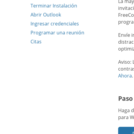
La may
Terminar Instalación
invitac
Abrir Outlook
FreeCo
progra
Ingresar credenciales
Programar una reunión
Envíe 
Citas
distra
optimi
Aviso: 
contra
Ahora
.
Paso
Haga do
para W