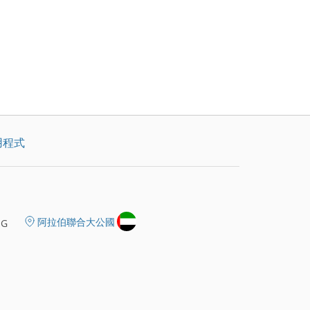
用程式
阿拉伯聯合大公國
 G