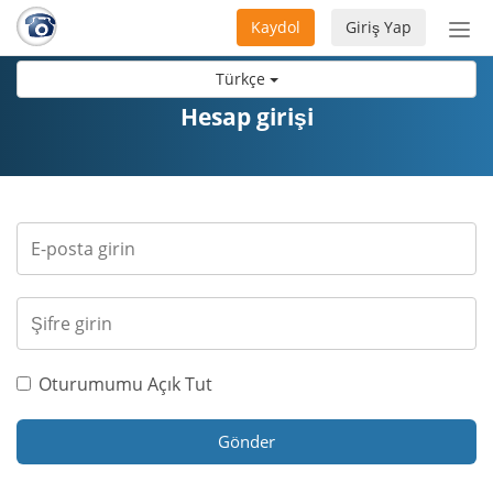
Kaydol
Giriş Yap
Nav
aç/
Türkçe
Hesap girişi
Oturumumu Açık Tut
Gönder