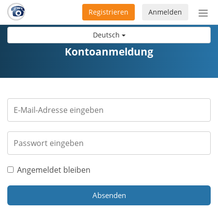
Registrieren
Anmelden
Nav
ein-
Deutsch
Kontoanmeldung
Angemeldet bleiben
Absenden