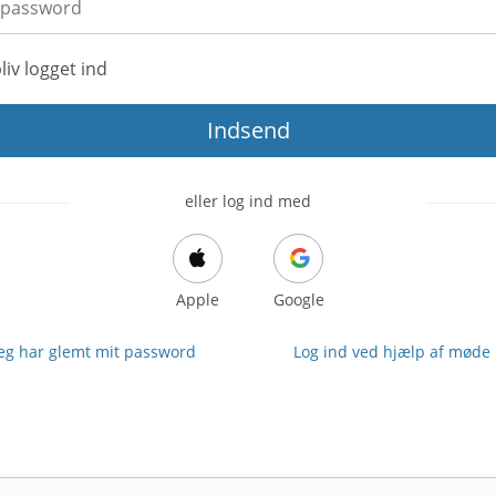
liv logget ind
Indsend
eller log ind med
Apple
Google
Jeg har glemt mit password
Log ind ved hjælp af møde 