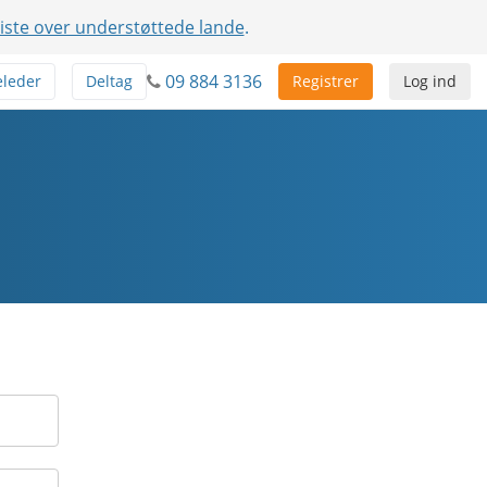
liste over understøttede lande
.
09 884 3136
leder
Deltag
Registrer
Log ind