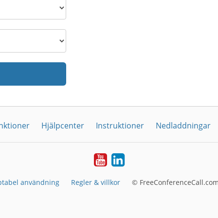
nktioner
Hjälpcenter
Instruktioner
Nedladdningar
YouTube
LinkedIn
ptabel användning
Regler & villkor
© FreeConferenceCall.com