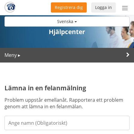
Registrera dig
Logga in
Öpp
men
Svenska
Hjälpcenter
Meny
▸
Lämna in en felanmälning
Problem uppstår emellanåt. Rapportera ett problem
genom att lämna in en felanmälan.