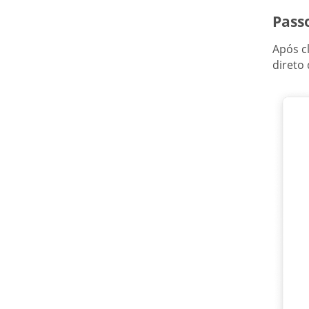
Pass
Após c
direto 