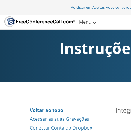
Ao clicar em Aceitar, você concor
Menu
Instruçõe
Integ
Voltar ao topo
Acessar as suas Gravações
Conectar Conta do Dropbox