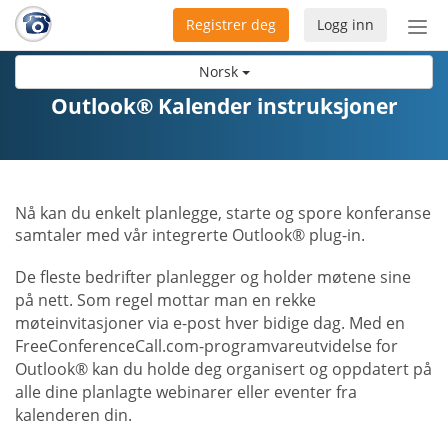
Registrer deg
Logg inn
Bytt
nav
Norsk
Outlook® Kalender instruksjoner
Nå kan du enkelt planlegge, starte og spore konferanse
samtaler med vår integrerte Outlook® plug-in.
De fleste bedrifter planlegger og holder møtene sine
på nett. Som regel mottar man en rekke
møteinvitasjoner via e-post hver bidige dag. Med en
FreeConferenceCall.com-programvareutvidelse for
Outlook® kan du holde deg organisert og oppdatert på
alle dine planlagte webinarer eller eventer fra
kalenderen din.