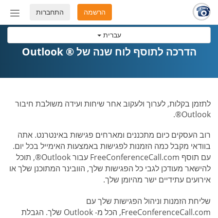
הרשמה
התחברות
החלף
מצב
עברית
ניווט
הדרכה לתוסף לוח שנה של ® Outlook
לתזמן בקלות, לערוך ולעקוב אחר שיחות ועידה משולבת חיבור
Outlook®.
רוב העסקים כיום מתכננים ומארחים פגישות באינטרנט. אתה
בוודאי מקבל כמה הזמנות לפגישות באמצעות האימייל בכל יום.
עם תוסף FreeConferenceCall.com עבור Outlook®, תוכל
להישאר מעודכן לגבי כל הפגישות שלך, הוובינר המתוכנן שלך או
אירועים עתידיים ישר מהיומן שלך.
שליחת הזמנות וניהול הפגישות שלך עם
FreeConferenceCall.com, הכל מ- Outlook שלך. הגבלת