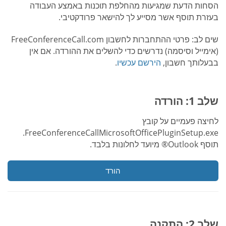
הסחות הדעת שמגיעות מהחלפת תוכנות באמצע העבודה
בעזרת תוסף אשר מסייע לך להישאר פרודקטיבי.
שים לב: פרטי ההתחברות לחשבון FreeConferenceCall.com
(אימייל וסיסמה) נדרשים כדי להשלים את ההורדה. אם אין
בבעלותך חשבון,
הירשם עכשיו
.
שלב 1: הורדה
לחיצה פעמיים על קובץ
FreeConferenceCallMicrosoftOfficePluginSetup.exe.
תוסף Outlook® מיועד לחלונות בלבד.
הורד
שלב 2: התקנה