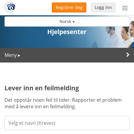
Registrer deg
Logg inn
Bytt
nav
Norsk
Hjelpesenter
Meny
▸
Lever inn en feilmelding
Det oppstår noen feil til tider. Rapporter et problem
med å levere inn en feilmelding.