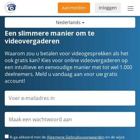
Aanmelden
Inloggen
Acti
navi
Nederlands
Een slimmere manier om te
videovergaderen
Waarom zou u betalen voor videogesprekken als het
ook gratis kan? Kies voor online videovergaderen op
een intuïtieve en eenvoudige manier met tot wel 1.000
deelnemers. Meld u vandaag aan voor uw gratis
account!
Ik ga akkoord met de
Algemene Gebruiksvoorwaarden
en de wijze