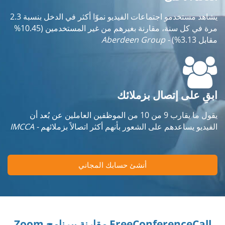
يشاهد مستخدمو اجتماعات الفيديو نموّا أكثر في الدخل بنسبة 2.3
مرة في كل سنة، مقارنة بغيرهم من غير المستخدمين (10.45%
مقابل 3.13%)
- Aberdeen Group
ابقِ على إتصال بزملائك
يقول ما يقارب 9 من 10 من الموظفين العاملين عن بُعد أن
الفيديو يساعدهم على الشعور بأنهم أكثر اتصالاً بزملائهم
- IMCCA
أنشئ حسابك المجاني
FreeConferenceCall مقارنة ببرنامج Zoom