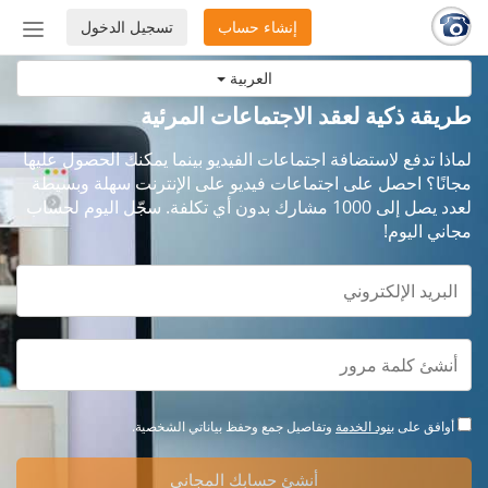
إنشاء حساب
تسجيل الدخول
إظهار
أو
العربية
إخفاء
شريط
طريقة ذكية لعقد الاجتماعات المرئية
التنق
لماذا تدفع لاستضافة اجتماعات الفيديو بينما يمكنك الحصول عليها
مجانًا؟ احصل على اجتماعات فيديو على الإنترنت سهلة وبسيطة
لعدد يصل إلى 1000 مشارك بدون أي تكلفة. سجّل اليوم لحساب
مجاني اليوم!
أوافق على
بنود الخدمة
وتفاصيل جمع وحفظ بياناتي الشخصية.
أنشئ حسابك المجاني