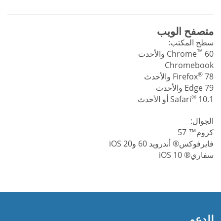
متصفح الويب
سطح المكتب:
™
60 والأحدث
Chrome
Chromebook
®
78 والأحدث
Firefox
Edge 79 والأحدث
®
10.1 أو الأحدث
Safari
الجوال:
كروم™ 57
فايرفوكس® أندرويد 60 وiOS 20
سفاري® iOS 10
للدعم