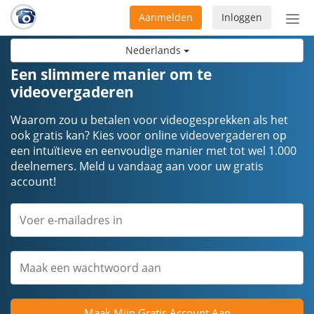
Aanmelden
Inloggen
Acti
navi
Nederlands
Een slimmere manier om te
videovergaderen
Waarom zou u betalen voor videogesprekken als het
ook gratis kan? Kies voor online videovergaderen op
een intuïtieve en eenvoudige manier met tot wel 1.000
deelnemers. Meld u vandaag aan voor uw gratis
account!
Maak Mijn Gratis Account Aan