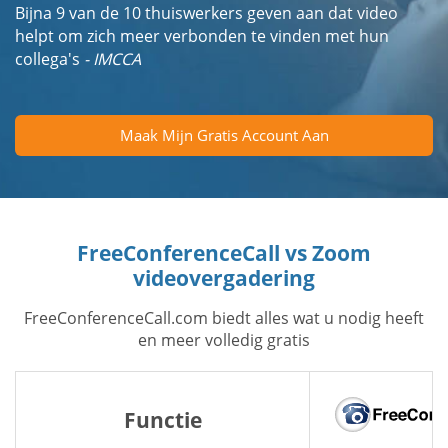
Bijna 9 van de 10 thuiswerkers geven aan dat video
helpt om zich meer verbonden te vinden met hun
collega's
- IMCCA
Maak Mijn Gratis Account Aan
FreeConferenceCall vs Zoom
videovergadering
FreeConferenceCall.com biedt alles wat u nodig heeft
en meer volledig gratis
Functie