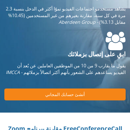
يشاهد مستخدمو اجتماعات الفيديو نموّا أكثر في الدخل بنسبة 2.3
مرة في كل سنة، مقارنة بغيرهم من غير المستخدمين (10.45%
مقابل 3.13%)
- Aberdeen Group
ابقِ على إتصال بزملائك
يقول ما يقارب 9 من 10 من الموظفين العاملين عن بُعد أن
الفيديو يساعدهم على الشعور بأنهم أكثر اتصالاً بزملائهم
- IMCCA
أنشئ حسابك المجاني
FreeConferenceCall مقارنة ببرنامج Zoom