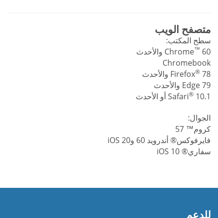
متصفح الويب
سطح المكتب:
™
60 والأحدث
Chrome
Chromebook
®
78 والأحدث
Firefox
Edge 79 والأحدث
®
10.1 أو الأحدث
Safari
الجوال:
كروم™ 57
فايرفوكس® أندرويد 60 وiOS 20
سفاري® iOS 10
للدعم