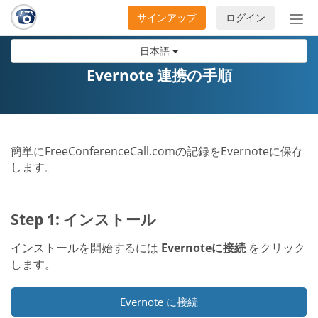
サインアップ
ログイン
ナ
ビ
日本語
ゲ
ー
Evernote 連携の手順
シ
ョ
ン
の
簡単にFreeConferenceCall.comの記録をEvernoteに保存
開
します。
閉
Step 1: インストール
インストールを開始するには
Evernoteに接続
をクリック
します。
Evernote に接続