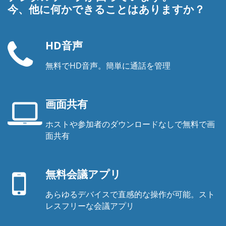
今、他に何かできることはありますか？
HD音声
無料でHD音声。簡単に通話を管理
電
話
機
画面共有
ホストや参加者のダウンロードなしで無料で画
ノ
面共有
ー
モ
ト
バ
パ
無料会議アプリ
イ
ソ
ル
コ
あらゆるデバイスで直感的な操作が可能。スト
ア
ン
レスフリーな会議アプリ
プ
の