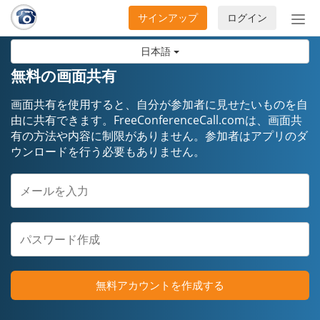
サインアップ
ログイン
ナ
ビ
日本語
ゲ
ー
無料の画面共有
シ
ョ
画面共有を使用すると、自分が参加者に見せたいものを自
ン
由に共有できます。FreeConferenceCall.comは、画面共
有の方法や内容に制限がありません。参加者はアプリのダ
の
ウンロードを行う必要もありません。
開
閉
無料アカウントを作成する