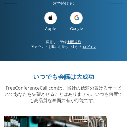
次で続ける:
Apple
Google
同意して登録
利用規約
アカウントを既にお持ちですか？
ログイン
いつでも会議は大成功
FreeConferenceCall.comは、当社の信頼の置けるサービ
スであなたを失望させることはありません。いつも何度で
も高品質な画面共有が可能です。