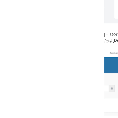
[Hist
たは
[D