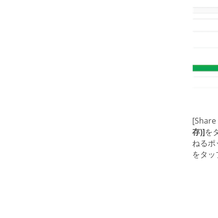
[Sh
存)]
を
ねるポ
をタッ