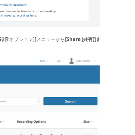
tions (録音オプション)]メニューから
[Share (共有)]
ま