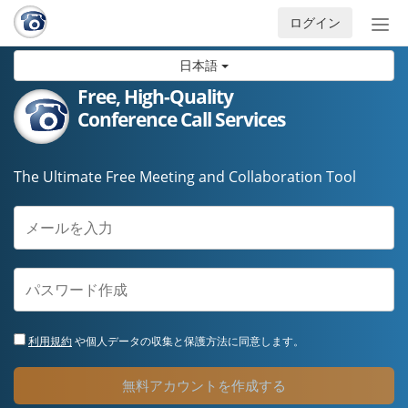
ログイン
ナ
ビ
日本語
ゲ
ー
Free, High-Quality
シ
Conference Call Services
ョ
ン
の
The Ultimate Free Meeting and Collaboration Tool
開
閉
利用規約
や個人データの収集と保護方法に同意します。
無料アカウントを作成する