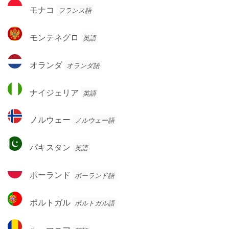
ウ
モ
ル
モナコ
フランス語
イ
ナ
グ
コ
モ
モンテネグロ
英語
ン
テ
オ
オランダ
オランダ語
ネ
ラ
グ
ン
ナ
ロ
ナイジェリア
英語
ダ
イ
ジ
ノ
ノルウェー
ノルウェー語
ェ
ル
リ
ウ
パ
ア
パキスタン
英語
ェ
キ
ー
ス
ポ
ポーランド
ポーランド語
タ
ー
ン
ラ
ポ
ポルトガル
ポルトガル語
ン
ル
ド
ト
ル