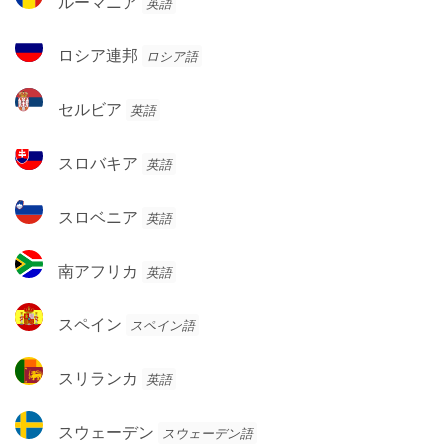
ルーマニア
英語
ガ
ー
ル
マ
ロ
ロシア連邦
ロシア語
ニ
シ
ア
ア
セ
セルビア
英語
連
ル
邦
ビ
ス
スロバキア
英語
ア
ロ
バ
ス
スロベニア
英語
キ
ロ
ア
ベ
南
南アフリカ
英語
ニ
ア
ア
フ
ス
スペイン
スペイン語
リ
ペ
カ
イ
ス
スリランカ
英語
ン
リ
ラ
ス
スウェーデン
スウェーデン語
ン
ウ