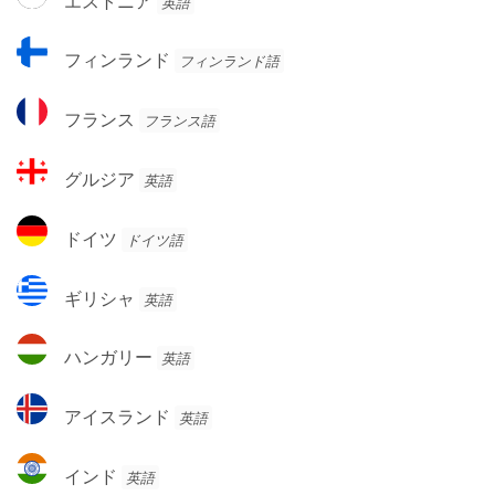
エストニア
英語
ー
ス
ク
ト
フ
フィンランド
フィンランド語
ニ
ィ
ア
ン
フ
フランス
フランス語
ラ
ラ
ン
ン
グ
ド
グルジア
英語
ス
ル
ジ
ド
ドイツ
ドイツ語
ア
イ
ツ
ギ
ギリシャ
英語
リ
シ
ハ
ハンガリー
英語
ャ
ン
ガ
ア
アイスランド
英語
リ
イ
ー
ス
イ
インド
英語
ラ
ン