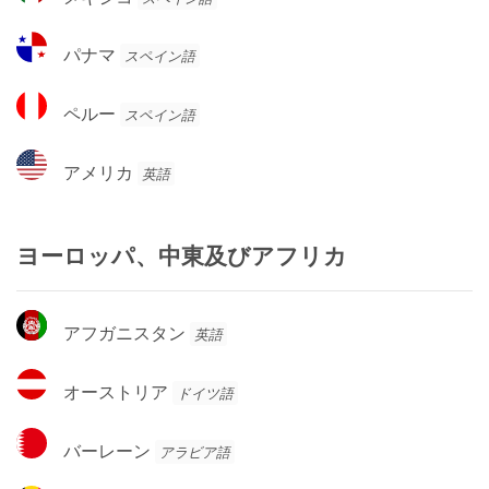
マ
キ
国
ラ
シ
パ
パナマ
スペイン語
コ
ナ
マ
ペ
ペルー
スペイン語
ル
ー
ア
アメリカ
英語
メ
リ
カ
ヨーロッパ、中東及びアフリカ
ア
アフガニスタン
英語
フ
ガ
オ
オーストリア
ドイツ語
ニ
ー
ス
ス
バ
タ
バーレーン
アラビア語
ト
ー
ン
リ
レ