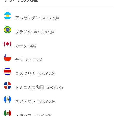
ア
アルゼンチン
スペイン語
ル
ゼ
ブ
ブラジル
ポルトガル語
ン
ラ
チ
ジ
カ
ン
カナダ
英語
ル
ナ
ダ
チ
チリ
スペイン語
リ
コ
コスタリカ
スペイン語
ス
タ
ド
ドミニカ共和国
スペイン語
リ
ミ
カ
ニ
グ
グアテマラ
スペイン語
カ
ア
共
テ
メ
和
メキシコ
スペイン語