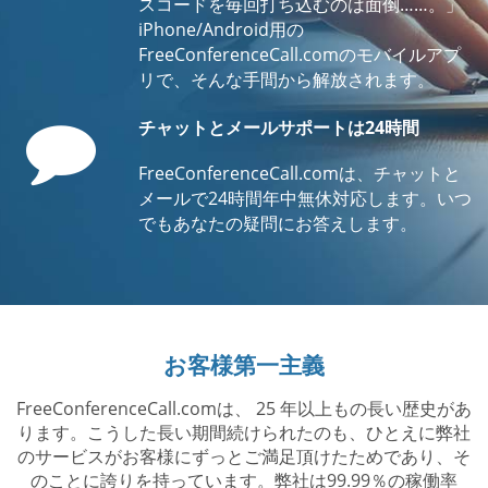
スコードを毎回打ち込むのは面倒……。」
iPhone/Android用の
FreeConferenceCall.comのモバイルアプ
リで、そんな手間から解放されます。
Comment
チャットとメールサポートは24時間
FreeConferenceCall.comは、チャットと
メールで24時間年中無休対応します。いつ
でもあなたの疑問にお答えします。
お客様第一主義
FreeConferenceCall.comは、 25 年以上もの長い歴史があ
ります。こうした長い期間続けられたのも、ひとえに弊社
のサービスがお客様にずっとご満足頂けたためであり、そ
のことに誇りを持っています。弊社は99.99％の稼働率