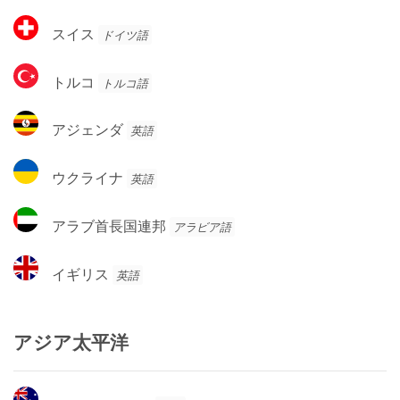
カ
ェ
ス
スイス
ドイツ語
ー
イ
デ
ス
ト
ン
トルコ
トルコ語
ル
コ
ア
アジェンダ
英語
ジ
ェ
ウ
ウクライナ
英語
ン
ク
ダ
ラ
ア
アラブ首長国連邦
アラビア語
イ
ラ
ナ
ブ
イ
イギリス
英語
首
ギ
長
リ
国
ス
アジア太平洋
連
邦
オ