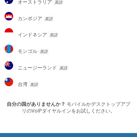
オーストラリア
英語
ー
ス
カ
カンボジア
英語
ト
ン
ラ
ボ
イ
リ
インドネシア
英語
ジ
ン
ア
ア
ド
モ
モンゴル
英語
ネ
ン
シ
ゴ
ニ
ア
ニュージーランド
英語
ル
ュ
ー
台
台湾
英語
ジ
湾
ー
ラ
自分の国がありませんか？
モバイルかデスクトップアプ
ン
リのVoIPダイヤルインをお試しください。
ド