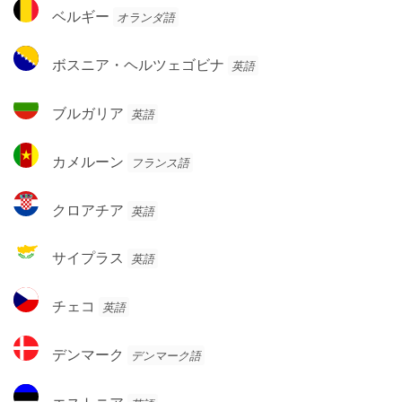
ベ
ア
ベルギー
オランダ語
ー
ル
ン
ギ
ボ
ボスニア・ヘルツェゴビナ
英語
ー
ス
ニ
ブ
ブルガリア
英語
ア・
ル
ヘ
ガ
カ
ル
カメルーン
フランス語
リ
メ
ツ
ア
ル
ェ
ク
クロアチア
英語
ー
ゴ
ロ
ン
ビ
ア
サ
サイプラス
英語
ナ
チ
イ
ア
プ
チ
チェコ
英語
ラ
ェ
ス
コ
デ
デンマーク
デンマーク語
ン
マ
エ