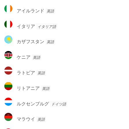
ン
ド
ア
ド
アイルランド
英語
イ
ル
イ
イタリア
イタリア語
ラ
タ
ン
リ
カ
ド
カザフスタン
英語
ア
ザ
フ
ケ
ケニア
英語
ス
ニ
タ
ア
ラ
ン
ラトビア
英語
ト
ビ
リ
リトアニア
英語
ア
ト
ア
ル
ルクセンブルグ
ドイツ語
ニ
ク
ア
セ
マ
マラウイ
英語
ン
ラ
ブ