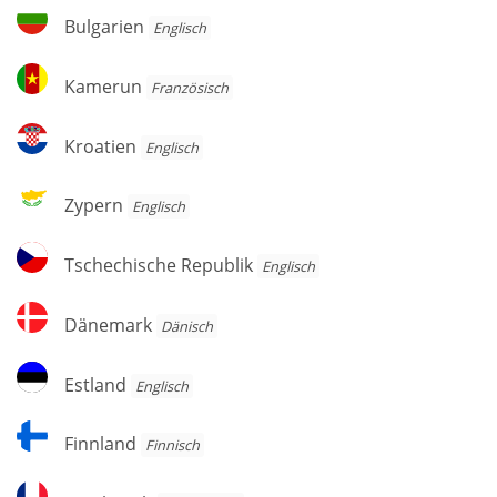
Herzegowina
Bulgarien
Bulgarien
Englisch
Kamerun
Kamerun
Französisch
Kroatien
Kroatien
Englisch
Zypern
Zypern
Englisch
Tschechische
Tschechische Republik
Englisch
Republik
Dänemark
Dänemark
Dänisch
Estland
Estland
Englisch
Finnland
Finnland
Finnisch
Frankreich