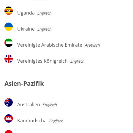
Uganda
Uganda
Englisch
Ukraine
Ukraine
Englisch
Vereinigte
Vereinigte Arabische Emirate
Arabisch
Arabische
Emirate
Vereinigtes
Vereinigtes Königreich
Englisch
Königreich
Asien-Pazifik
Australien
Australien
Englisch
Kambodscha
Kambodscha
Englisch