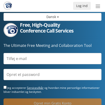
Log ind
Slå
nav
Dansk
til/f
Free, High-Quality
Conference Call Services
The Ultimate Free Meeting and Collaboration Tool
Jeg accepterer
Servicevilkår
og hvordan mine personlige informationer
bliver indsamlet og beskyttet.
Opret min Gratis Konto