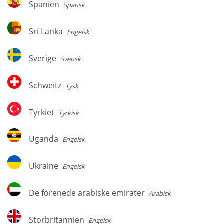
Spanien
Spansk
Sri
Sri Lanka
Engelsk
Lanka
Sverige
Sverige
Svensk
Schweitz
Schweitz
Tysk
Tyrkiet
Tyrkiet
Tyrkisk
Uganda
Uganda
Engelsk
Ukraine
Ukraine
Engelsk
De
De forenede arabiske emirater
Arabisk
forenede
arabiske
Storbritannien
Storbritannien
Engelsk
emirater