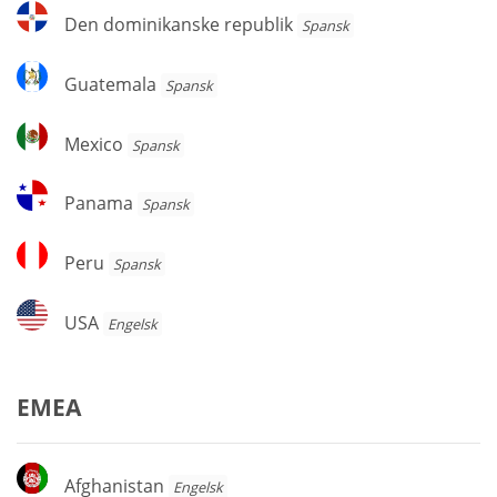
Den
Den dominikanske republik
Spansk
dominikanske
republik
Guatemala
Guatemala
Spansk
Mexico
Mexico
Spansk
Panama
Panama
Spansk
Peru
Peru
Spansk
USA
USA
Engelsk
EMEA
Afghanistan
Afghanistan
Engelsk