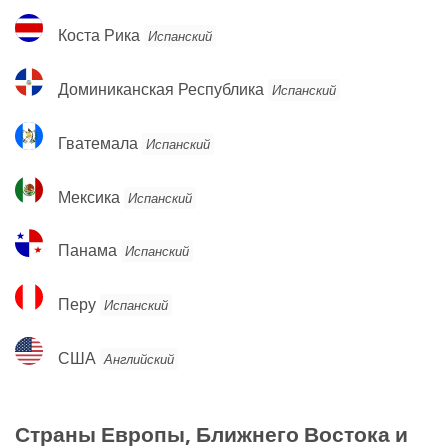
Коста
Коста Рика
Испанский
Рика
Доминиканская
Доминиканская Республика
Испанский
Республика
Гватемала
Гватемала
Испанский
Мексика
Мексика
Испанский
Панама
Панама
Испанский
Перу
Перу
Испанский
США
США
Английский
Страны Европы, Ближнего Востока и