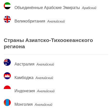
Объединённые
Объединённые Арабские Эмираты
Арабский
Арабские
Эмираты
Великобритания
Великобритания
Английский
Страны Азиатско-Тихоокеанского
региона
Австралия
Австралия
Английский
Камбоджа
Камбоджа
Английский
Индонезия
Индонезия
Английский
Монголия
Монголия
Английский