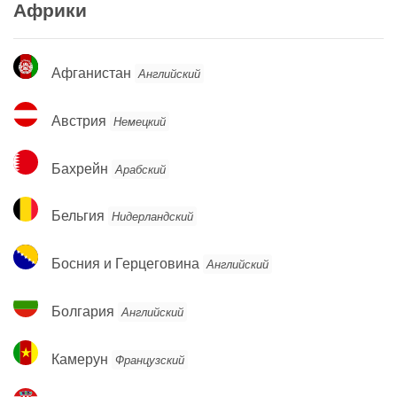
Африки
Афганистан
Афганистан
Английский
Австрия
Австрия
Немецкий
Бахрейн
Бахрейн
Арабский
Бельгия
Бельгия
Нидерландский
Босния
Босния и Герцеговина
Английский
и
Герцеговина
Болгария
Болгария
Английский
Камерун
Камерун
Французский
Хорватия