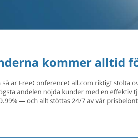
nderna kommer alltid fö
 så är FreeConferenceCall.com riktigt stolta ö
gsta andelen nöjda kunder med en effektiv tj
l 99.99% — och allt stöttas 24/7 av vår prisbelö