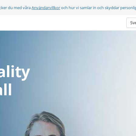
cker du med våra
Användarvillkor
och hur vi samlar in och skyddar personli
Sv
lity
ll