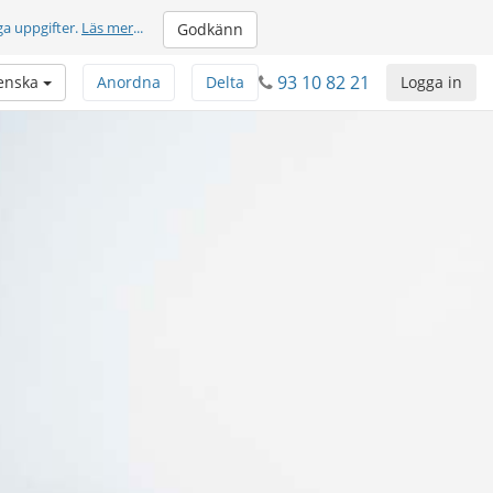
ga uppgifter.
Läs mer
...
Godkänn
93 10 82 21
enska
Anordna
Delta
Logga in