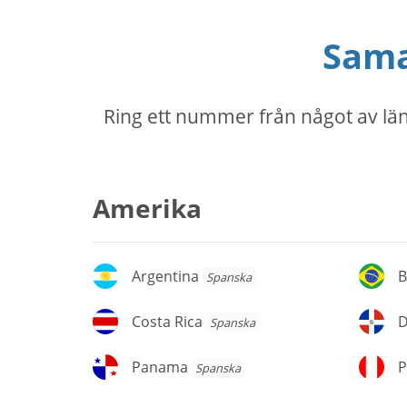
Sama
Ring ett nummer från något av län
Amerika
Argentina
Br
Argentina
B
Spanska
Costa
D
Costa Rica
Spanska
Rica
re
Panama
P
Panama
P
Spanska