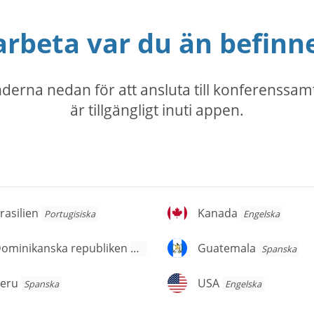
rbeta var du än befinne
derna nedan för att ansluta till konferenssamt
är tillgängligt inuti appen.
asilien
Kanada
rasilien
Kanada
Portugisiska
Engelska
ominikanska
Guatemala
Dominikanska republiken
Guatemala
Spanska
Spanska
publiken
eru
USA
eru
USA
Spanska
Engelska