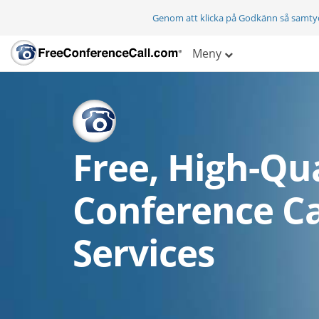
Genom att klicka på Godkänn så samty
Meny
Free, High-Qua
Conference Ca
Services