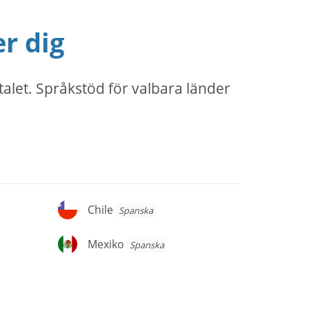
r dig
alet. Språkstöd för valbara länder
Chile
Chile
Spanska
Mexiko
Mexiko
Spanska