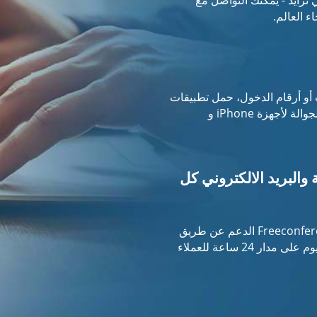
ء العالم.
أو أرقام الدخول، حمل تطبيقات
FreeConferenceCall.com للهواتف الجوالة لأجهزة iPhone و
والبريد الالكتروني كل
نحن هنا لخدمتكم. يقدم FreeconferenceCall.com الدعم عن طريق
الرسائل الفورية والبريد الالكتروني كل يوم على مدار 24 ساعة للعملاء