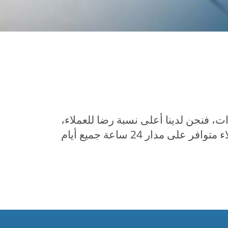
FreeConferenceCal توفر خدمة رائعة لمستخدميها منذ ما يزيد على 25 سنوات، فنحن لدينا أعلى نسبة رضا للعملاء،
ونسبة التشغيل لدينا تصل إلى 99.99%، فنوفر خدمة سهلة الاستعمال يدعمها فريق خدمة عملاء متوافر على مدار 24 ساعة جميع أيام