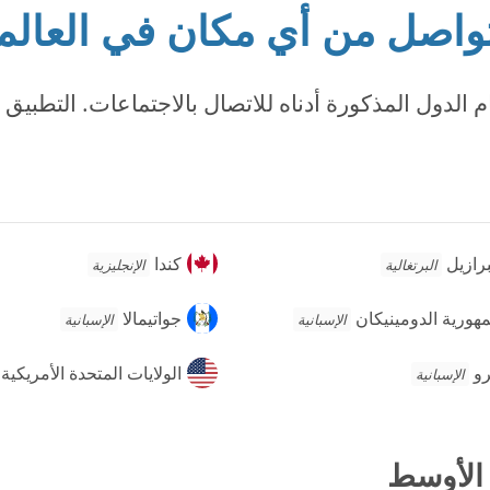
واصل من أي مكان في العالم
 الدول المذكورة أدناه للاتصال بالاجتماعات. التطبيق 
رازيل
كندا
برازيل
كندا
البرتغالية
الإنجليزية
ورية
جواتيمالا
هورية الدومينيكان
جواتيمالا
الإسبانية
الإسبانية
ومينيكان
و
الولايات
رو
الولايات المتحدة الأمريكية
الإسبانية
المتحدة
الأمريكية
 الأوسط