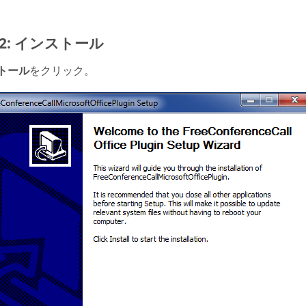
p 2: インストール
トール
をクリック。