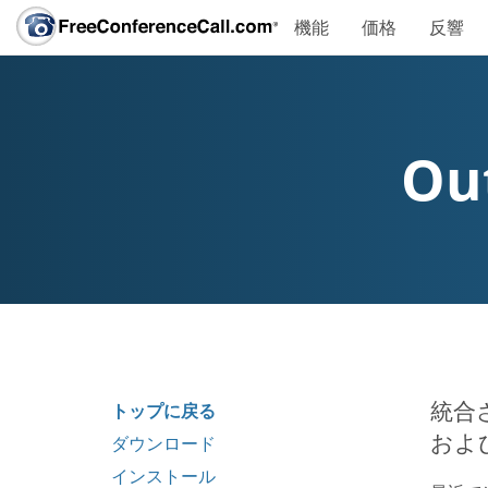
機能
価格
反響
Ou
統合
トップに戻る
およ
ダウンロード
インストール