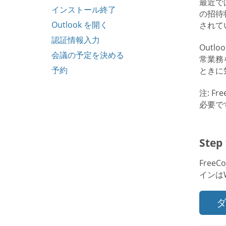
最近で
インストール終了
の招待状
Outlook を開く
されて
認証情報入力
Outl
会議の予定を決める
常業務
予約
ときに
注: F
必要で
Ste
FreeC
インは