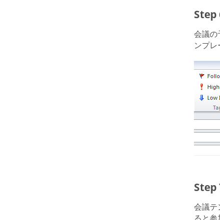
Ste
会議の
ンプレ
Step
会議テ
ると参