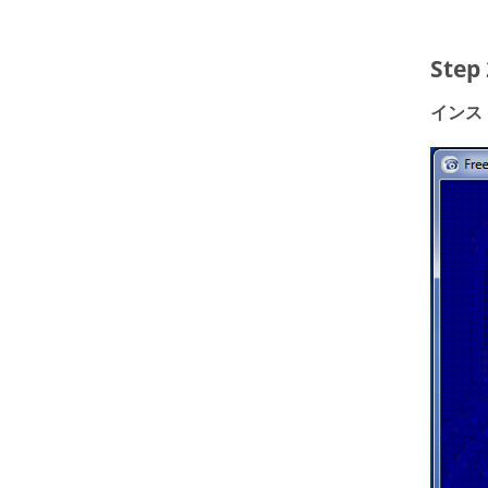
Ste
インス