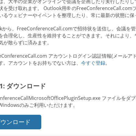
は、大半の企業がオンラインで会議を企画したり実行したりし
を受け取れます。 Outlook用® のFreeConferenceCa
いるウェビナーやイベントを整理したり、常に最新の状態に保
ookから、FreeConferenceCall.comで招待状を送信し
を合理化し、生産性を維持することができます。それにより、
気が散らずに済みます。
reeConferenceCall.com アカウントログイン認証情報
す。アカウントをお持ちでない方は、
今すぐ登録
。
p 1: ダウンロード
onferenceCallMicrosoftOfficePluginSetup.exe
Windowsのみご利用いただけます。
ダウンロード