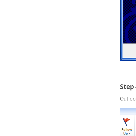
Step
Outl