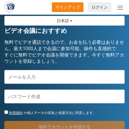
サインアップ
ログイン
ナ
ビ
日本語
ゲ
ー
ビデオ会議におすすめ
シ
ョ
無料でビデオ通話できるので、お金を払う必要はありませ
ン
ん。最大1000人まで会議に参加可能。操作も直感的で、
すぐに無料でビデオ会議を開催できます。今すぐ無料アカ
の
ウントを登録しましょう。
開
閉
利用規約
や個人データの収集と保護方法に同意します。
無料アカウントを作成する