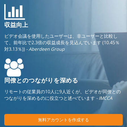
収益向上
ビデオ会議を使用したユーザーは、非ユーザーと比較し
て、前年比で2.3倍の収益成長を見込んでいます (10.45％
対3.13％))
- Aberdeen Group
同僚とのつながりを深める
リモートの従業員の10人に9人近くが、ビデオが同僚との
つながりを深めるのに役立つと述べています
- IMCCA
無料アカウントを作成する