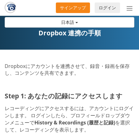
サインアップ
ログイン
ナ
ビ
日本語
ゲ
ー
Dropbox 連携の手順
シ
ョ
ン
の
Dropboxにアカウントを連携させて、録音・録画を保存
開
し、コンテンツを共有できます。
閉
Step 1: あなたの記録にアクセスします
レコーディングにアクセスするには、アカウントにログイ
ンします。 ログインしたら、プロフィールドロップダウ
ンメニューで
History & Recordings (履歴と記録)
を選択
して、レコーディングを表示します。