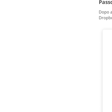
Pass
Dopo av
Dropbo