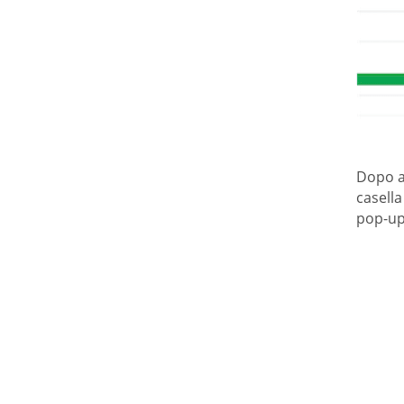
Dopo av
casella
pop-up