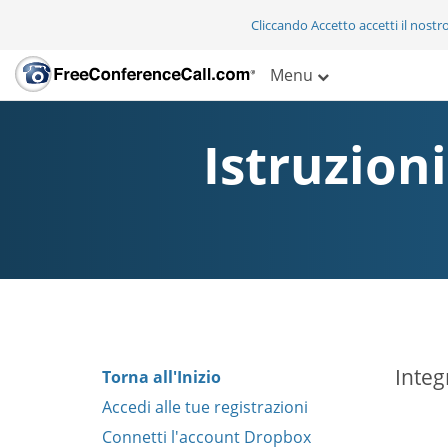
Cliccando Accetto accetti il nostr
Menu
Istruzion
Integ
Torna all'Inizio
Accedi alle tue registrazioni
Connetti l'account Dropbox