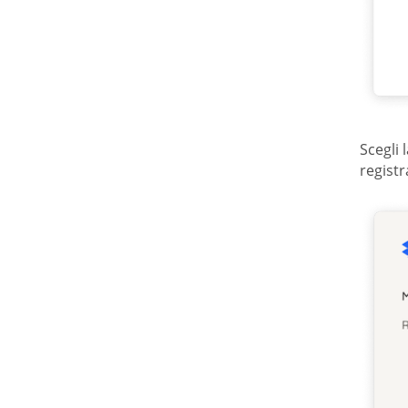
Scegli 
regist