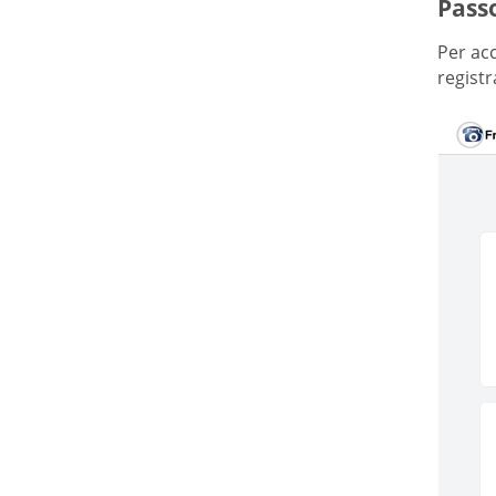
Passo
Per acc
regist