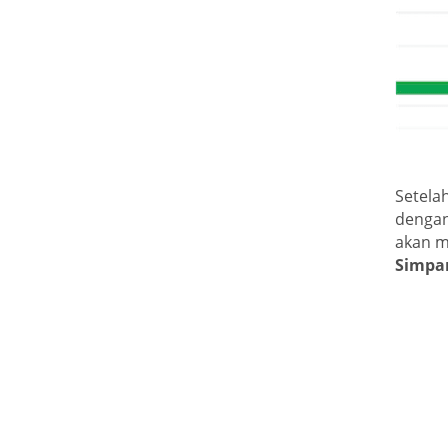
Setela
dengan
akan m
Simpa