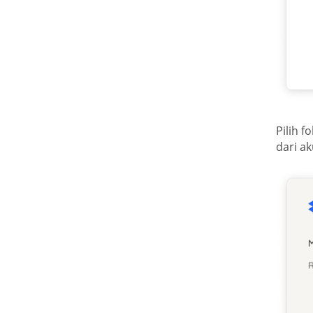
Pilih f
dari a