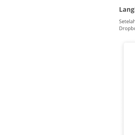
Lang
Setela
Dropbo