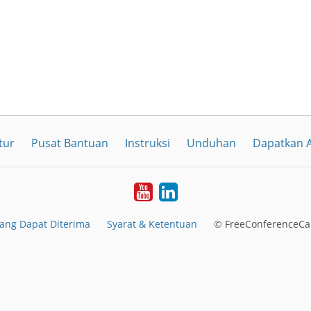
tur
Pusat Bantuan
Instruksi
Unduhan
Dapatkan A
YouTube
LinkedIn
ang Dapat Diterima
Syarat & Ketentuan
© FreeConferenceCal