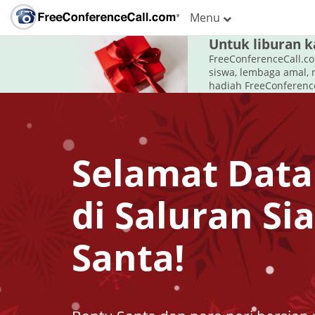
Menu
Untuk liburan ka
FreeConferenceCall.c
siswa, lembaga amal, 
hadiah FreeConference
Selamat Dat
di Saluran Si
Santa!