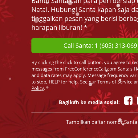
Bantu Santa dan para peri bersiap 
Natal. Hubungi Santa kapan saja d
tinggalkan pesan yang berisi berba
harapan liburan! *
Call Santa: 1 (605) 313-069
By clicking the click to call button, you agree to re
messages from FreeConferenceCall.com Santa's H
and data rates may apply. Message frequency var
to stop, HELP for help. See our
Terms of Service
a
Policy
.
Bagikan ke media sosial:
Tampilkan daftar nomor Santa