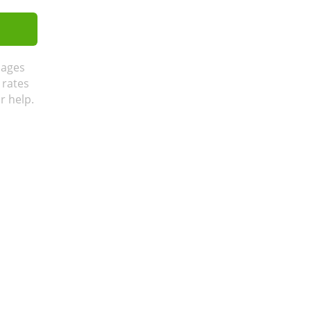
sages
 rates
r help.