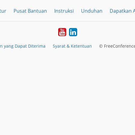
tur
Pusat Bantuan
Instruksi
Unduhan
Dapatkan A
YouTube
LinkedIn
n yang Dapat Diterima
Syarat & Ketentuan
© FreeConference