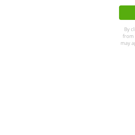
By c
from 
may ap