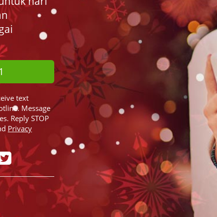
untuk hari
an
gai
1
ceive text
otline. Message
ies. Reply STOP
nd
Privacy