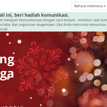
Bahasa Indonesia
li ini, beri hadiah komunikasi.
om melayani komunitasnya dengan cara terbaik - memberi alat kom
nirlaba, dan organisasi keagamaan. Jika Anda mencintai komunitas
Call.
ang
aga