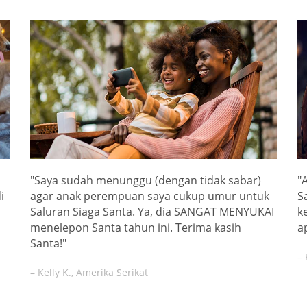
"Saya sudah menunggu (dengan tidak sabar)
"
i
agar anak perempuan saya cukup umur untuk
S
Saluran Siaga Santa. Ya, dia SANGAT MENYUKAI
k
menelepon Santa tahun ini. Terima kasih
a
Santa!"
– 
– Kelly K., Amerika Serikat