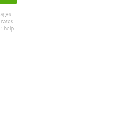
sages
 rates
r help.