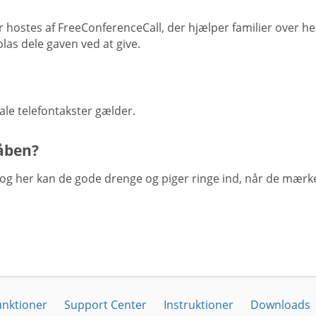
 hostes af FreeConferenceCall, der hjælper familier over h
las dele gaven ved at give.
ale telefontakster gælder.
åben?
og her kan de gode drenge og piger ringe ind, når de mærke
unktioner
Support Center
Instruktioner
Downloads