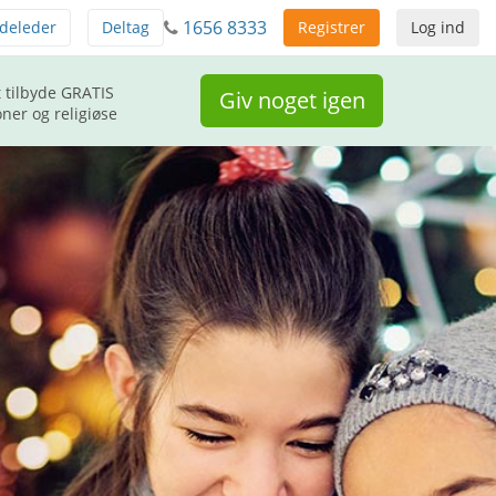
1656 8333
deleder
Deltag
Registrer
Log ind
 tilbyde GRATIS
Giv noget igen
ner og religiøse