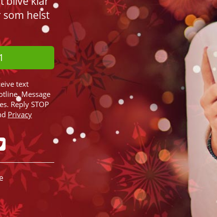
blive klar
r som helst
1
ceive text
otline. Message
ies. Reply STOP
nd
Privacy
e