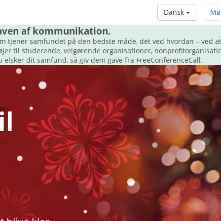
Dansk
Mø
 gaven af kommunikation.
m tjener samfundet på den bedste måde, det ved hvordan – ved at
r til studerende, velgørende organisationer, nonprofitorganisatio
u elsker dit samfund, så giv dem gave fra FreeConferenceCall.
l