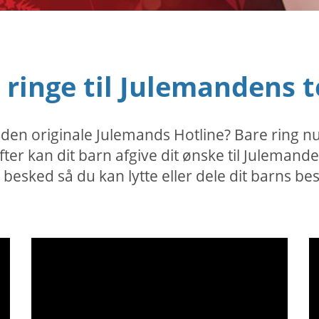
t ringe til Julemandens
il den originale Julemands Hotline? Bare ring
er kan dit barn afgive dit ønske til Julemand
esked så du kan lytte eller dele dit barns be