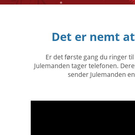
Det er nemt a
Er det første gang du ringer t
Julemanden tager telefonen. Dereft
sender Julemanden en b