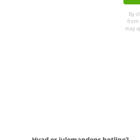
By c
from 
may ap
Hvad er julemandens hotline?