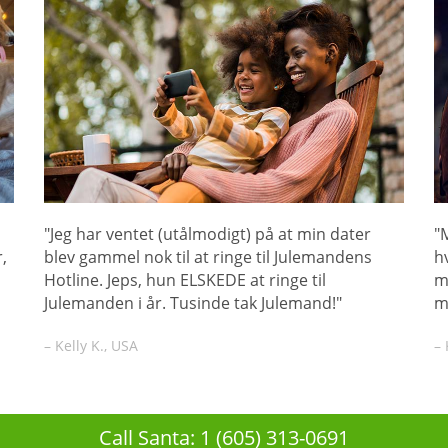
"Jeg har ventet (utålmodigt) på at min dater
"
,
blev gammel nok til at ringe til Julemandens
h
Hotline. Jeps, hun ELSKEDE at ringe til
m
Julemanden i år. Tusinde tak Julemand!"
m
– Kelly K., USA
– 
Call Santa: 1 (605) 313-0691