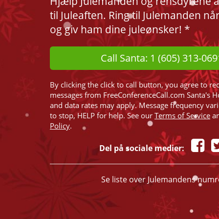
Hjælp Julemanden og rensdyrene at 
til Juleaften. Ring til Julemanden nå
og giv ham dine juleønsker! *
Call Santa: 1 (605) 313-069
By clicking the click to call button, you agree to re
messages from FreeConferenceCall.com Santa's H
and data rates may apply. Message frequency var
to stop, HELP for help. See our
Terms of Service
a
Policy
.
Del på sociale medier:
Se liste over Julemandens numr