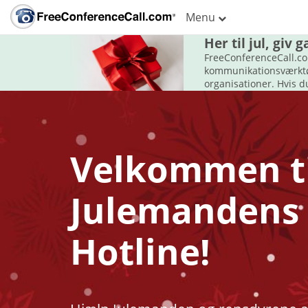
Menu
Her til jul, giv
FreeConferenceCall.co
kommunikationsværktøje
organisationer. Hvis d
Velkommen ti
Julemandens
Hotline!