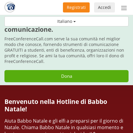
Registrati
Accedi
Atti
nav
Per le vacanze, fai il dono della
Italiano
comunicazione.
FreeConferenceCall.com serve la sua comunità nel miglior
modo che conosce, fornendo strumenti di comunicazione
GRATUITI a studenti, enti di beneficenza, organizzazioni non
profit e religiose. Se ami la tua comunità, offri loro il dono di
FreeConferenceCall.
Dona
Benvenuto nella Hotline di Babbo
Natale!
Aiuta Babbo Natale e gli elfi a preparsi per il giorno di
Natale. Chiama Babbo Natale in qualsiasi momento e