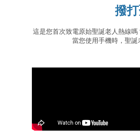
撥打
這是您首次致電原始聖誕老人熱線嗎
當您使用手機時，聖誕