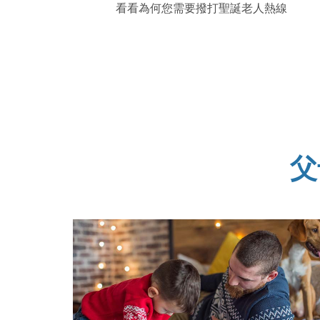
看看為何您需要撥打聖誕老人熱線
父