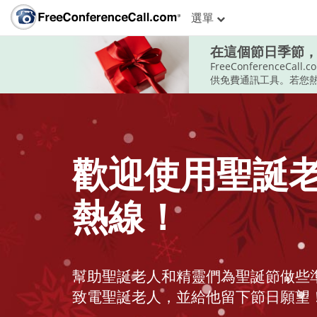
選單
在這個節日季節
FreeConferen
供免費通訊工具。若您熱愛自
歡迎使用聖誕
熱線！
幫助聖誕老人和精靈們為聖誕節做些
致電聖誕老人，並給他留下節日願望