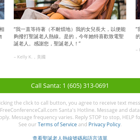
相
“我一直等待著（不耐煩地）我的女兒長大，以便能
物
夠撥打聖誕老人熱線。是的，今年她特喜歡致電聖
誕老人。感謝您，聖誕老人！”
–
– Kelly K.，美國
Call Santa: 1 (605) 313-0691
licking the click to call button, you agree to receive text mes
FreeConferenceCall.com Santa's Hotline. Message and data
ply. Message frequency varies. Reply STOP to stop, HELP fo
See our
Terms of Service
and
Privacy Policy
.
查看聖誕老人熱線號碼和語言清單