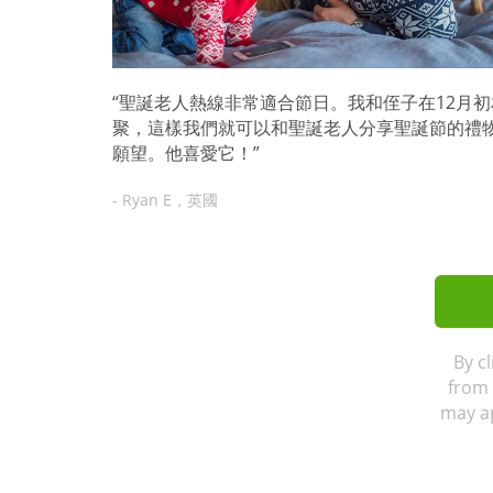
“聖誕老人熱線非常適合節日。我和侄子在12月初
聚，這樣我們就可以和聖誕老人分享聖誕節的禮
願望。他喜愛它！”
- Ryan E，英國
By c
from 
may ap