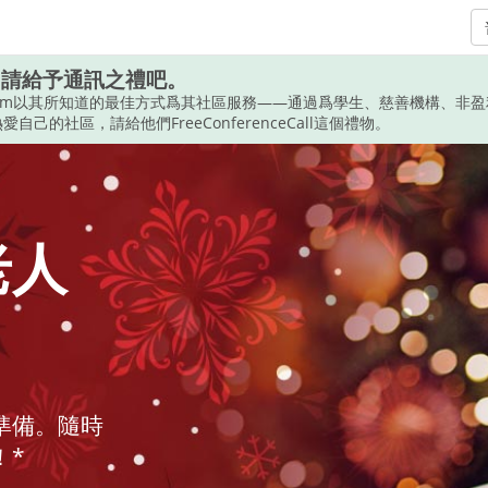
，請給予通訊之禮吧。
ceCall.com以其所知道的最佳方式爲其社區服務——通過爲學生、慈善機構、
己的社區，請給他們FreeConferenceCall這個禮物。
老人
準備。隨時
！*