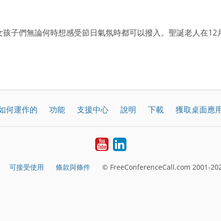
女孩子們無論何時想感受節日氣氛時都可以撥入。聖誕老人在12
如何運作的
功能
支援中心
說明
下載
獲取桌面應
YouTube
LinkedIn
可接受使用
條款與條件
© FreeConferenceCall.com 2001-202