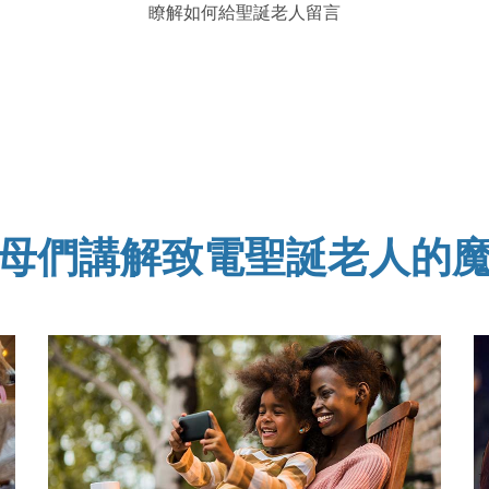
瞭解如何給聖誕老人留言
母們講解致電聖誕老人的