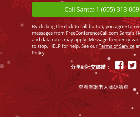
Call Santa: 1 (605) 313-069
By clicking the click to call button, you agree to re
messages from FreeConferenceCall.com Santa's H
and data rates may apply. Message frequency var
to stop, HELP for help. See our
Terms of Service
a
Policy
.
分享到社交媒體：
查看聖誕老人號碼清單