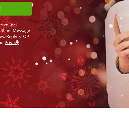
1
ceive text
otline. Message
ies. Reply STOP
nd
Privacy