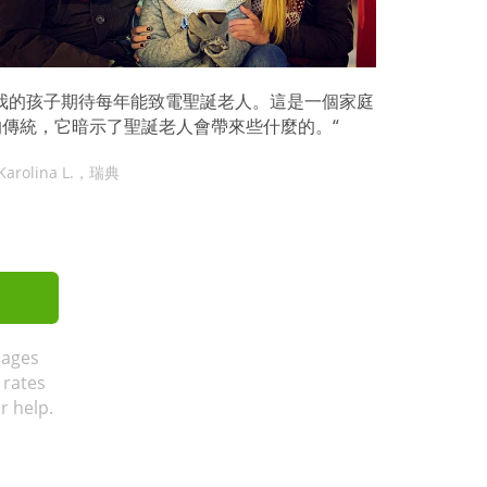
”我的孩子期待每年能致電聖誕老人。這是一個家庭
的傳統，它暗示了聖誕老人會帶來些什麼的。“
 Karolina L.，瑞典
sages
 rates
r help.