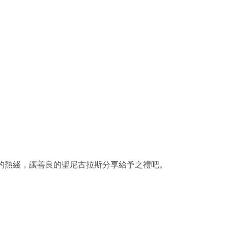
誕老人的熱綫，讓善良的聖尼古拉斯分享給予之禮吧。