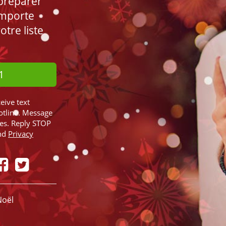
 préparer
importe
tre liste
1
ceive text
otline. Message
ies. Reply STOP
nd
Privacy
Noël