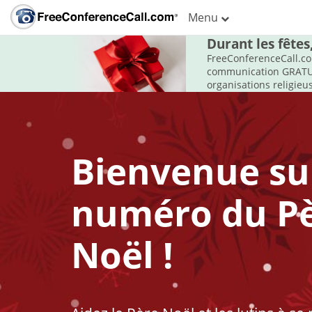
Menu
Durant les fêtes
FreeConferenceCall.co
communication GRATUIT
organisations religie
Bienvenue sur
numéro du P
Noël !