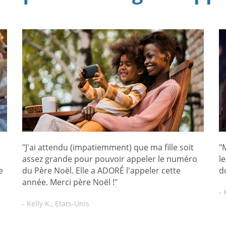
"J'ai attendu (impatiemment) que ma fille soit
"
assez grande pour pouvoir appeler le numéro
l
e
du Père Noël. Elle a ADORÉ l'appeler cette
d
année. Merci père Noël !"
- 
- Kelly K., Etats-Unis