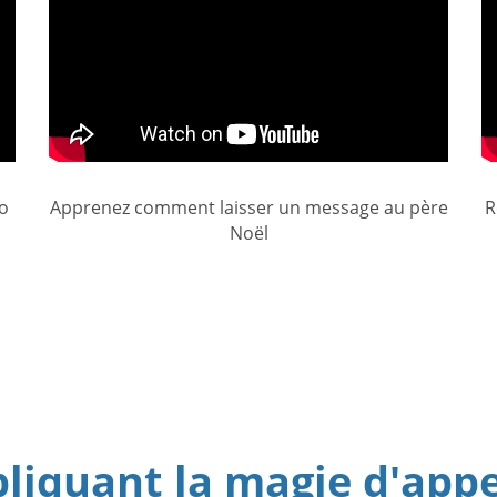
ro
Apprenez comment laisser un message au père
R
Noël
liquant la magie d'appe