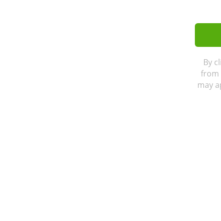
By c
from 
may ap