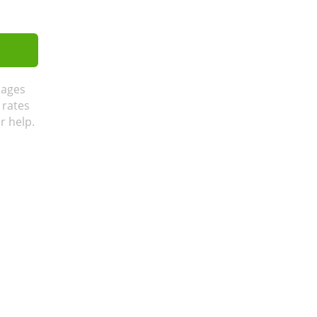
sages
 rates
r help.