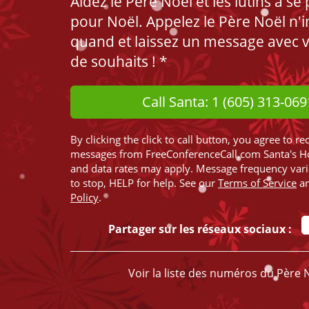
Aidez le Père Noël et les lutins à se
pour Noël. Appelez le Père Noël n'
quand et laissez un message avec vo
de souhaits ! *
Call Santa: 1 (605) 313-069
By clicking the click to call button, you agree to re
messages from FreeConferenceCall.com Santa's H
and data rates may apply. Message frequency var
to stop, HELP for help. See our
Terms of Service
a
Policy
.
Partager sur les réseaux sociaux :
Voir la liste des numéros du Père 