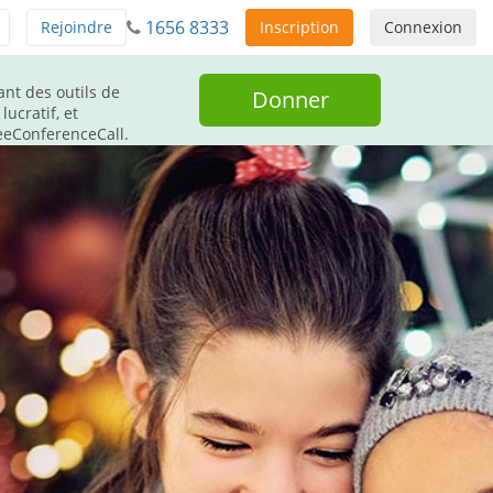
1656 8333
Rejoindre
Inscription
Connexion
nt des outils de
Donner
ucratif, et
eeConferenceCall.