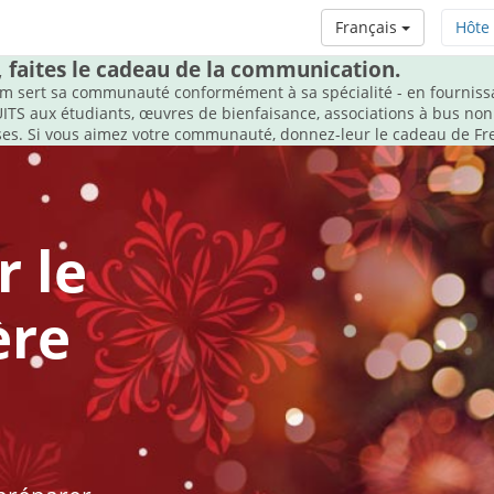
Français
Hôte
, faites le cadeau de la communication.
m sert sa communauté conformément à sa spécialité - en fournissa
S aux étudiants, œuvres de bienfaisance, associations à bus non l
uses. Si vous aimez votre communauté, donnez-leur le cadeau de Fr
 le
ère