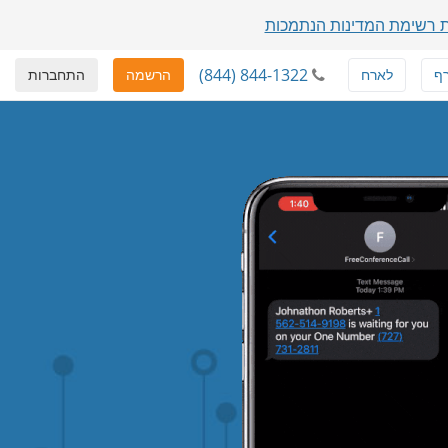
 רשימת המדינות הנתמכות
(844) 844-1322
ף
לארח
הרשמה
התחברות