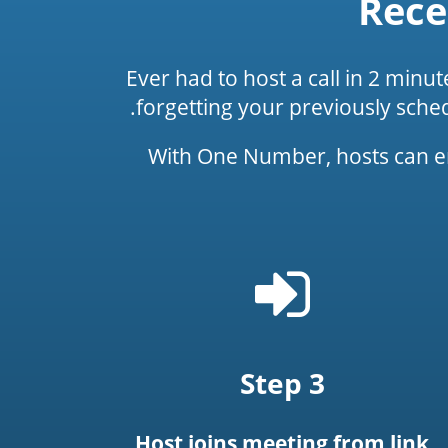
Rece
Ever had to host a call in 2 minu
forgetting your previously sche
With One Number, hosts can ena
Sign
in
icon
Step 3
Host joins meeting from link