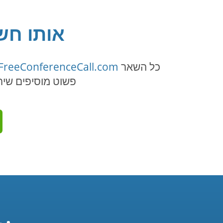
אותו חשב
כל השאר
FreeConferenceCall.com
פשוט מוסיפים שירות One Number, לחוויית חיוג יעילה ונטולת טרחה עם 