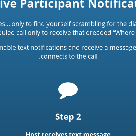
ive Participant Notifica
tes… only to find yourself scrambling for the 
duled call only to receive that dreaded “Wher
ble text notifications and receive a message a
connects to the call.
Chat
bubble
icon
Step 2
Host receives text message