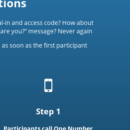
tions
dial-in and access code? How about
e are you?” message? Never again.
s soon as the first participant
Mobile
phone
icon
Step 1
Participants call One Number