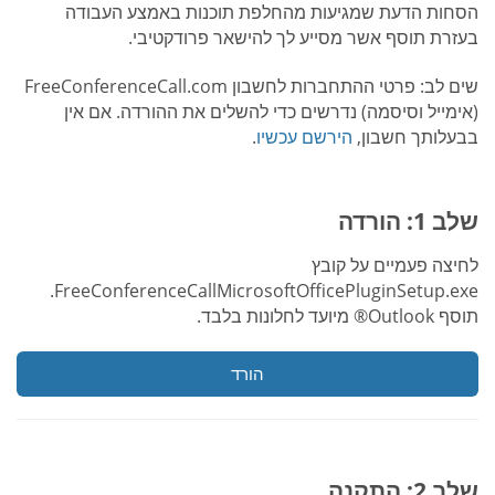
הסחות הדעת שמגיעות מהחלפת תוכנות באמצע העבודה
בעזרת תוסף אשר מסייע לך להישאר פרודקטיבי.
שים לב: פרטי ההתחברות לחשבון FreeConferenceCall.com
(אימייל וסיסמה) נדרשים כדי להשלים את ההורדה. אם אין
בבעלותך חשבון,
הירשם עכשיו
.
שלב 1: הורדה
לחיצה פעמיים על קובץ
FreeConferenceCallMicrosoftOfficePluginSetup.exe.
תוסף Outlook® מיועד לחלונות בלבד.
הורד
שלב 2: התקנה