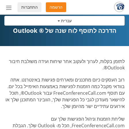
הרשמה
התחברות
החלף
מצב
עברית
ניווט
הדרכה לתוסף לוח שנה של ® Outlook
לתזמן בקלות, לערוך ולעקוב אחר שיחות ועידה משולבת חיבור
Outlook®.
רוב העסקים כיום מתכננים ומארחים פגישות באינטרנט. אתה
בוודאי מקבל כמה הזמנות לפגישות באמצעות האימייל בכל יום.
עם תוסף FreeConferenceCall.com עבור Outlook®, תוכל
להישאר מעודכן לגבי כל הפגישות שלך, הוובינר המתוכנן שלך או
אירועים עתידיים ישר מהיומן שלך.
שליחת הזמנות וניהול הפגישות שלך עם
FreeConferenceCall.com, הכל מ- Outlook שלך. הגבלת