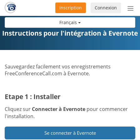
Inscription
Connexion
Acti
ou
Français
désa
la
Instructions pour l'intégration à Evernote
nav
Sauvegardez facilement vos enregistrements
FreeConferenceCall.com à Evernote.
Etape 1 : Installer
Cliquez sur
Connecter à Evernote
pour commencer
l'installation.
Se connecter à Evernote