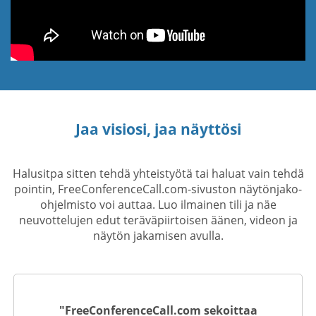
Jaa visiosi, jaa näyttösi
Halusitpa sitten tehdä yhteistyötä tai haluat vain tehdä
pointin, FreeConferenceCall.com-sivuston näytönjako-
ohjelmisto voi auttaa. Luo ilmainen tili ja näe
neuvottelujen edut teräväpiirtoisen äänen, videon ja
näytön jakamisen avulla.
"FreeConferenceCall.com sekoittaa