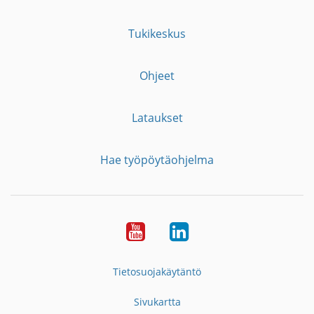
Tukikeskus
Ohjeet
Lataukset
Hae työpöytäohjelma
YouTube
LinkedIn
Tietosuojakäytäntö
Sivukartta