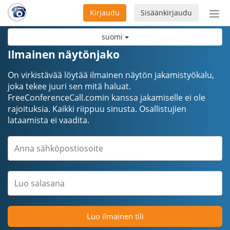
Kirjaudu
Sisäänkirjaudu
Ava
navi
suomi
Ilmainen näytönjako
On virkistävää löytää ilmainen näytön jakamistyökalu,
joka tekee juuri sen mitä haluat.
FreeConferenceCall.comin kanssa jakamiselle ei ole
rajoituksia. Kaikki riippuu sinusta. Osallistujien
lataamista ei vaadita.
Luo ilmainen tili