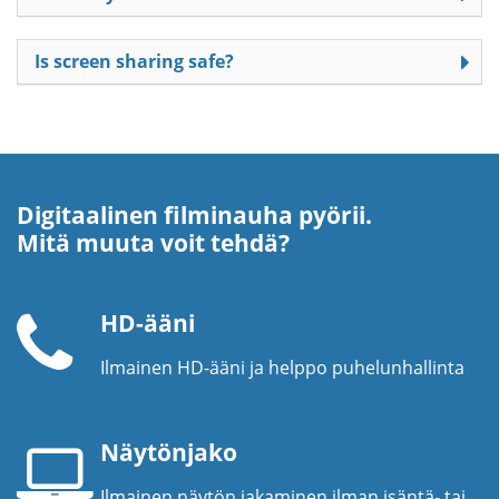
Is screen sharing safe?
Digitaalinen filminauha pyörii.
Mitä muuta voit tehdä?
HD-ääni
Ilmainen HD-ääni ja helppo puhelunhallinta
Puhelinkuuloke
Näytönjako
Ilmainen näytön jakaminen ilman isäntä- tai