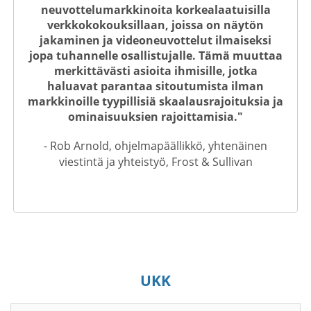
neuvottelumarkkinoita korkealaatuisilla
verkkokokouksillaan, joissa on näytön
jakaminen ja videoneuvottelut ilmaiseksi
jopa tuhannelle osallistujalle. Tämä muuttaa
merkittävästi asioita ihmisille, jotka
haluavat parantaa sitoutumista ilman
markkinoille tyypillisiä skaalausrajoituksia ja
ominaisuuksien rajoittamisia."
- Rob Arnold, ohjelmapäällikkö, yhtenäinen
viestintä ja yhteistyö, Frost & Sullivan
UKK