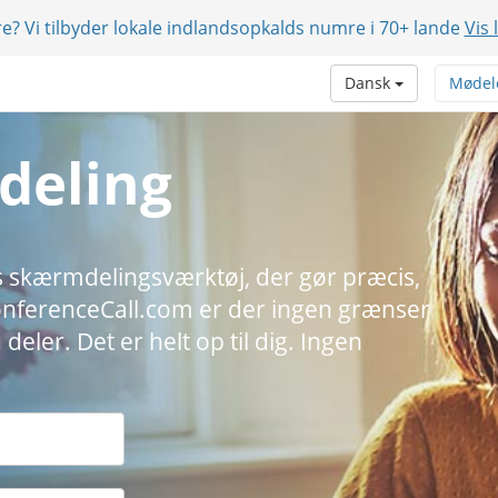
e? Vi tilbyder lokale indlandsopkalds numre i 70+ lande
Vis 
Dansk
Mødel
deling
tis skærmdelingsværktøj, der gør præcis,
ConferenceCall.com er der ingen grænser
deler. Det er helt op til dig. Ingen