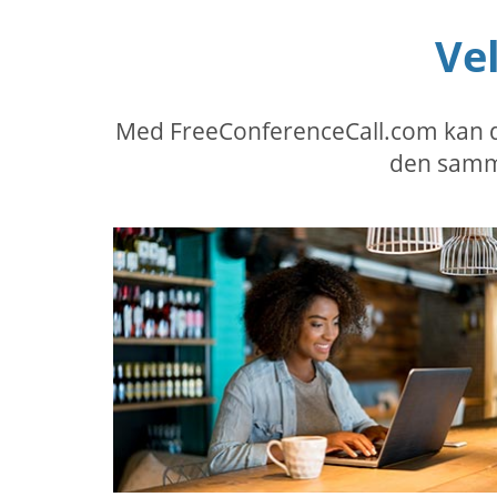
Ve
Med FreeConferenceCall.com kan du 
den samme