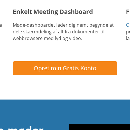
Enkelt Meeting Dashboard
F
e
Møde-dashboardet lader dig nemt begynde at
O
dele skærmdeling af alt fra dokumenter til
p
webbrowsere med lyd og video.
l
Opret min Gratis Konto