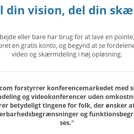
l din vision, del din sk
jde eller bare har brug for at lave en point
et en gratis konto, og begynd at se fordelen
video og skærmdeling i høj opløsning.
com forstyrrer konferencemarkedet med si
deling og videokonferencer uden omkostning
er betydeligt tingene for folk, der ønsker a
lerbarhedsbegrænsninger og funktionsbegræ
ses."