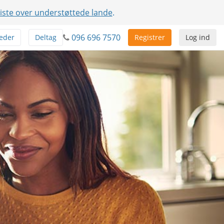
liste over understøttede lande
.
096 696 7570
eder
Deltag
Registrer
Log ind