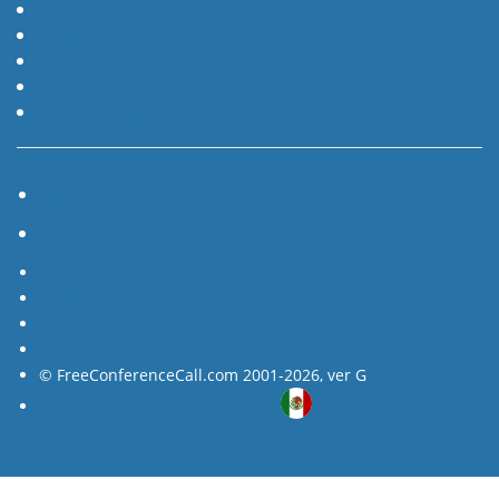
Funktionen
Support-Center
Anleitung
Downloads
Desktop-App herunterladen
YouTube
LinkedIn
Datenschutzerklärung
Sitemap
Akzeptable Nutzung
Allgemeine Geschäftsbedingungen
© FreeConferenceCall.com 2001-2026, ver G
Mexiko