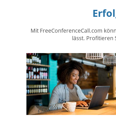
Erfo
Mit FreeConferenceCall.com können
lässt. Profitiere