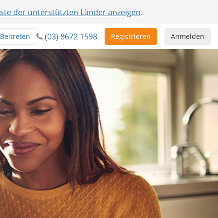
iste der unterstützten Länder anzeigen
.
(03) 8672 1598
Beitreten
Registrieren
Anmelden