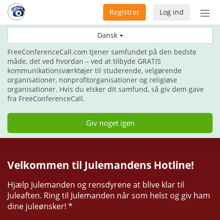
Registrer
Log ind
Slå
nav
Her til jul, giv gaven af kommunikation.
Dansk
til/f
FreeConferenceCall.com tjener samfundet på den bedste
måde, det ved hvordan – ved at tilbyde GRATIS
kommunikationsværktøjer til studerende, velgørende
organisationer, nonprofitorganisationer og religiøse
organisationer. Hvis du elsker dit samfund, så giv dem gave
fra FreeConferenceCall.
Giv noget igen
Velkommen til Julemandens Hotline!
Hjælp Julemanden og rensdyrene at blive klar til
Juleaften. Ring til Julemanden når som helst og giv ham
dine juleønsker! *