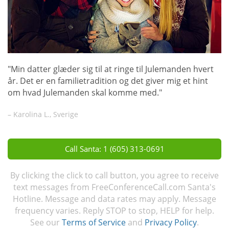
"Min datter glæder sig til at ringe til Julemanden hvert
år. Det er en familietradition og det giver mig et hint
om hvad Julemanden skal komme med."
– Karolina L., Sverige
Call Santa: 1 (605) 313-0691
By clicking the click to call button, you agree to receive
text messages from FreeConferenceCall.com Santa's
Hotline. Message and data rates may apply. Message
frequency varies. Reply STOP to stop, HELP for help.
See our
Terms of Service
and
Privacy Policy
.