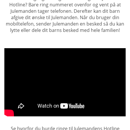
Hotline? Bare ring nummeret ovenfor og vent på at
Julemanden tager telefonen. Derefter kan dit barn
afgive dit ønske til Julemanden. Når du bruger din
mobiltelefon, sender Julemanden en besked så du kan
lytte eller dele dit barns besked med hele familien!
Se hvorfor du burde ringe til Julemandens Hotline